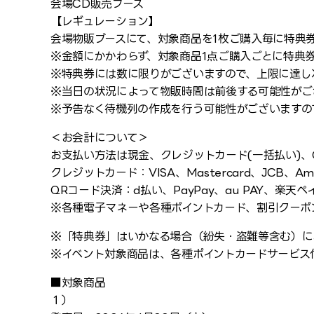
会場CD販売ブース
【レギュレーション】
会場物販ブースにて、対象商品を1枚ご購入毎に特典券
※金額にかかわらず、対象商品1点ご購入ごとに特典券
※特典券には数に限りがございますので、上限に達し
※当日の状況によって物販時間は前後する可能性がご
※予告なく待機列の作成を行う可能性がございますの
＜お会計について＞
お支払い方法は現金、クレジットカード(一括払い)、
クレジットカード：VISA、Mastercard、JCB、Ameri
QRコード決済：d払い、PayPay、au PAY、楽天ペイ、
※各種電子マネーや各種ポイントカード、割引クーポ
※「特典券」はいかなる場合（紛失・盗難等含む）に
※イベント対象商品は、各種ポイントカードサービス
■対象商品
１）