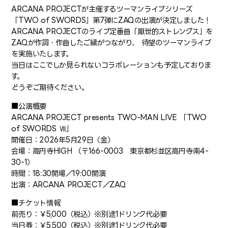
ARCANA PROJECTが主催するツーマンライブシリーズ
「TWO of SWORDS」第7弾にZAQの出演が決定しました！
ARCANA PROJECTのライブ定番曲「厭世的ストレングス」を
ZAQが作詞・作曲したご縁がつながり、 待望のツーマンライブ
を実施いたします。
当日はここでしか見られないコラボレーションも予定しておりま
す。
どうぞご期待ください。
■公演概要
ARCANA PROJECT presents TWO-MAN LIVE 「TWO
of SWORDS Ⅶ」
開催日：2026年5月29日（金）
会場：高円寺HIGH （〒166-0003 東京都杉並区高円寺南4-
30-1）
時間：18:30開場／19:00開演
出演：ARCANA PROJECT／ZAQ
■チケット情報
前売り：￥5,000（税込）※別途1ドリンク代必要
当日券：￥5,500（税込）※別途1ドリンク代必要