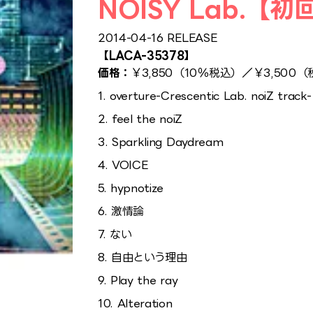
NOISY Lab.【
2014-04-16 RELEASE
【LACA-35378】
価格：
￥3,850（10％税込）／￥3,500
1. overture-Crescentic Lab. noiZ track-
2. feel the noiZ
3. Sparkling Daydream
4. VOICE
5. hypnotize
6. 激情論
7. ない
8. 自由という理由
9. Play the ray
10. Alteration