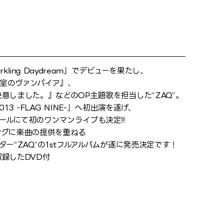
ling Daydream」でデビューを果たし、
教室のヴァンパイア』、
意しました。』などのOP主題歌を担当した“ZAQ”。
 2013 -FLAG NINE-」へ初出演を遂げ、
ホールにて初のワンマンライブも決定!!
ングに楽曲の提供を重ねる
ー“ZAQ”の1stフルアルバムが遂に発売決定です！
録したDVD付